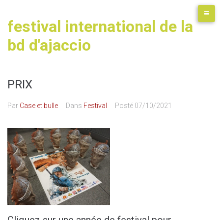
festival international de la
bd d'ajaccio
PRIX
Par
Case et bulle
Dans
Festival
Posté
07/10/2021
Cliquez sur une année de festival pour