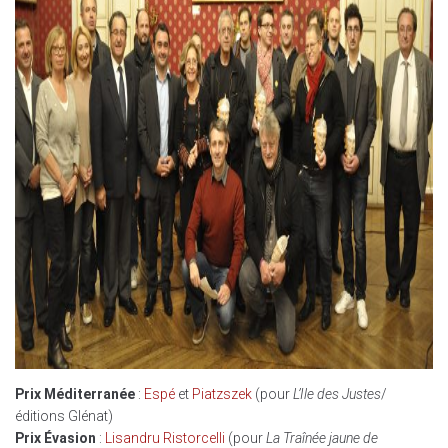
Prix Méditerranée
:
Espé
et
Piatzszek
(pour
L’Ile des Justes
/
éditions Glénat)
Prix Évasion
:
Lisandru Ristorcelli
(pour
La Traînée jaune de