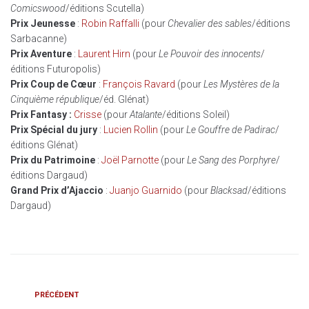
Comicswood
/éditions Scutella)
Prix Jeunesse
:
Robin Raffalli
(pour
Chevalier des sables
/éditions
Sarbacanne)
Prix Aventure
:
Laurent Hirn
(pour
Le Pouvoir des innocents
/
éditions Futuropolis)
Prix Coup de Cœur
:
François Ravard
(pour
Les Mystères de la
Cinquième république
/éd. Glénat)
Prix Fantasy :
Crisse
(pour
Atalante
/éditions Soleil)
Prix Spécial du jury
:
Lucien Rollin
(pour
Le Gouffre de Padirac
/
éditions Glénat)
Prix du Patrimoine
:
Joël Parnotte
(pour
Le Sang des Porphyre
/
éditions Dargaud)
Grand Prix d’Ajaccio
:
Juanjo Guarnido
(pour
Blacksad
/éditions
Dargaud)
PRÉCÉDENT