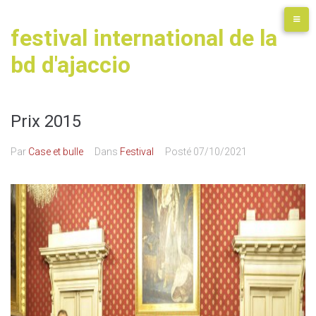
festival international de la
bd d'ajaccio
Prix 2015
Par
Case et bulle
Dans
Festival
Posté
07/10/2021