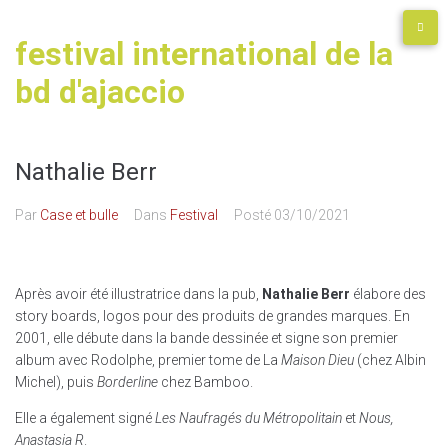
festival international de la
bd d'ajaccio
Nathalie Berr
Par
Case et bulle
Dans
Festival
Posté
03/10/2021
Après avoir été illustratrice dans la pub,
Nathalie Berr
élabore des
story boards, logos pour des produits de grandes marques. En
2001, elle débute dans la bande dessinée et signe son premier
album avec Rodolphe, premier tome de La
Maison Dieu
(chez Albin
Michel), puis
Borderline
chez Bamboo.
Elle a également signé
Les Naufragés du Métropolitain
et
Nous,
Anastasia R
.