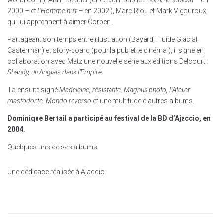
world.com ), Alain Beaulet (chez qui il publie
L’Homme tableau
– en
2000 – et
L’Homme nuit
– en 2002 ), Marc Riou et Mark Vigouroux,
qui lui apprennent à aimer Corben…
Partageant son temps entre illustration (Bayard, Fluide Glacial,
Casterman) et story-board (pour la pub et le cinéma ), il signe en
collaboration avec Matz une nouvelle série aux éditions Delcourt :
Shandy, un Anglais dans l’Empire
.
Il a ensuite signé
Madeleine, résistante, Magnus photo, L’Atelier
mastodonte, Mondo reverso
et une multitude d’autres albums.
Dominique Bertail a participé au festival de la BD d’Ajaccio, en
2004.
Quelques-uns de ses albums.
Une dédicace réalisée à Ajaccio.