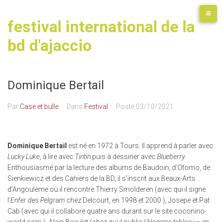
festival international de la
bd d'ajaccio
Dominique Bertail
Par
Case et bulle
Dans
Festival
Posté
03/10/2021
Dominique Bertail
est né en 1972 à Tours. Il apprend à parler avec
Lucky Luke
, à lire avec
Tintin
puis à dessiner avec
Blueberry
.
Enthousiasmé par la lecture des albums de Baudoin, d’Otomo, de
Sienkiewicz et des Cahiers de la BD, il s’inscrit aux Beaux-Arts
d’Angoulème où il rencontre Thierry Smolderen (avec qui il signe
l’
Enfer des Pelgram
chez Delcourt, en 1998 et 2000 ), Josepe et Pat
Cab (avec qui il collabore quatre ans durant sur le site coconino-