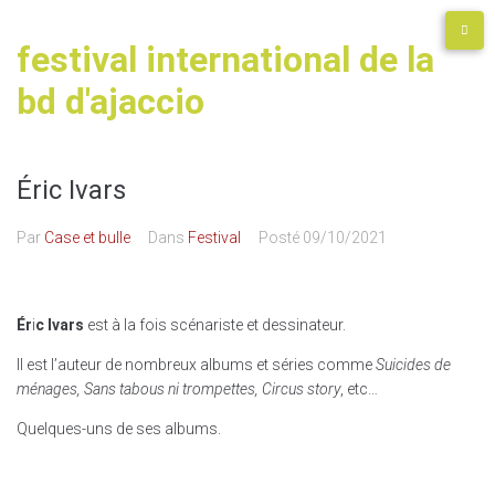
festival international de la
bd d'ajaccio
Éric Ivars
Par
Case et bulle
Dans
Festival
Posté
09/10/2021
Ér
i
c Ivars
est à la fois scénariste et dessinateur.
Il est l’auteur de nombreux albums et séries comme
Suicides de
ménages, Sans tabous ni trompettes, Circus story
, etc…
Quelques-uns de ses albums.