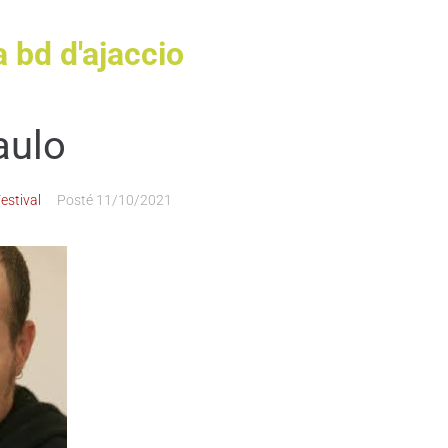
a bd d'ajaccio
aulo
estival
Posté
11/10/2021