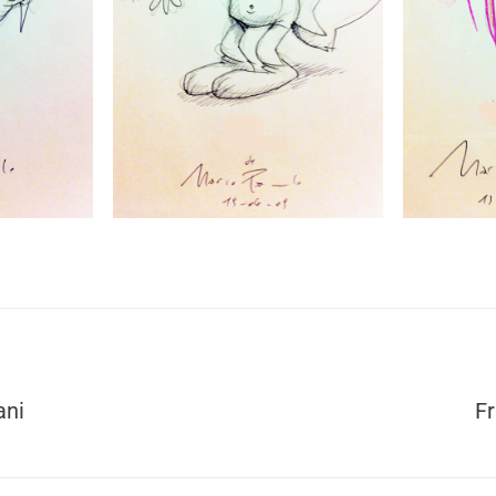
ani
F