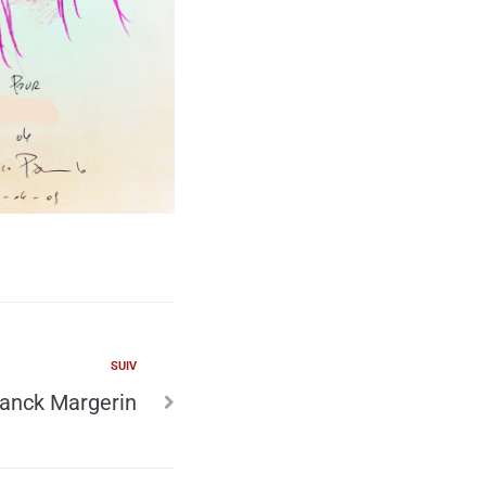
SUIV
ranck Margerin