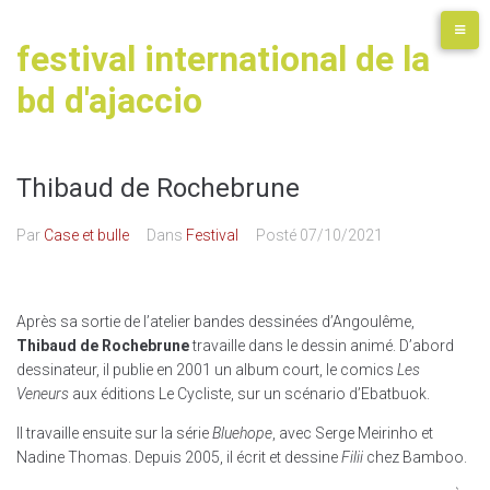
festival international de la
bd d'ajaccio
Thibaud de Rochebrune
Par
Case et bulle
Dans
Festival
Posté
07/10/2021
Après sa sortie de l’atelier bandes dessinées d’Angoulême,
Thibaud de Rochebrune
travaille dans le dessin animé. D’abord
dessinateur, il publie en 2001 un album court, le comics
Les
Veneurs
aux éditions Le Cycliste, sur un scénario d’Ebatbuok.
Il travaille ensuite sur la série
Bluehope
, avec Serge Meirinho et
Nadine Thomas. Depuis 2005, il écrit et dessine
Filii
chez Bamboo.