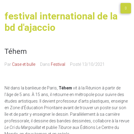
festival international de la
bd d'ajaccio
Téhem
Par
Case et bulle
Dans
Festival
Posté
13/10/2021
Né dans la banlieue de Paris,
Téhem
vit à la Réunion à partir de
l’âge de 5 ans. À 15 ans, il retourne en métropole pour suivre des
études artistiques. Il devient professeur d’arts plastiques, enseigne
en Zone d’Éducation Prioritaire avant de trouver un poste sur son
île et de partir y enseigner le dessin. Parallèlement à sa carrière
professorale, il dessine des bandes dessinées, collabore à la revue
Le Cri du Margouillat
et publie
Tiburce
aux Éditions Le Centre du