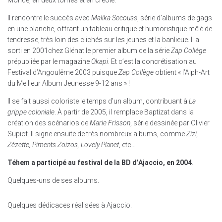
Monde, en deux tomes et en créole.
Il rencontre le succès avec
Malika Secouss
, série d’albums de gags
en une planche, offrant un tableau critique et humoristique mêlé de
tendresse, très loin des clichés sur les jeunes et la banlieue. Il a
sorti en 2001chez Glénat le premier album de la série
Zap Collège
prépubliée par le magazine
Okapi
. Et c’est la concrétisation au
Festival d’Angoulême 2003 puisque
Zap Collège
obtient « l’Alph-Art
du Meilleur Album Jeunesse 9-12 ans » !
Il se fait aussi coloriste le temps d’un album, contribuant à
La
grippe coloniale
. À partir de 2005, il remplace Baptizat dans la
création des scénarios de
Marie Frisson
, série dessinée par Olivier
Supiot. Il signe ensuite de très nombreux albums, comme
Zizi,
Zézette, Piments Zoizos, Lovely Planet
, etc…
Téhem a participé au festival de la BD d’Ajaccio, en 2004
.
Quelques-uns de ses albums.
Quelques dédicaces réalisées à Ajaccio.