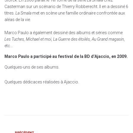
Storck. En 2000 paraît le 1er tome de la série
La Smala
chez
Casterman sur un scénario de Thierry Robberecht. Il en a dessiné 6
titres.
La Smala
met en scène une famille ordinaire confrontée aux
aléas de la vie.
Marco Paulo a également dessiné des albums et séries comme
Les Tuches, Michael et moi, La Guerre des étoilés, Au Grand magasin
,
etc…
Marco Paulo a participé au festival de la BD d’Ajaccio, en 2009.
Quelques-uns de ses albums.
Quelques dédicaces réalisées à Ajaccio.
PRÉCÉDENT