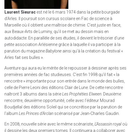
Laurent Sieurac
est né le 6 mars 1974 dans la petite bourgade
d’Arles. Il poursuit son cursus scolaire en Fac de science à
Marseille où il obtient une maîtrise de chimie. C’est juste en face,
aux Beaux-Arts de Luminy, qu’il se met au dessin mais en
autodidacte. En parallèle de ses études, il devient le trésorier d’une
petite association Arlésienne grâce à laquelle il va participer à la
parution du magazine
Babylone
ainsi qu’à la création du festival «
Arles fait ses bulles ».
Aventure qui aura eu le mérite de le repousser à dessiner après ses
premières années de fac studieuses. C’est fin 1998 qu’il fait « la
rencontre » importante pour son entrée dans le monde des bulles,
celle de Pierre Leoni des éditions Clair de Lune. De cette rencontre
naîtront 3 albums dans la série
Les Prophéties Elween
. Deuxième
rencontre, deuxième opportunité, celle avec l’éditeur Mourad
Boudjellal des éditions Soleil qui se concrétise par la parution de
l’album
Les Princes d’Arclan
scénarisé par Jean-Charles Gaudin.
En 2008, nouvelle série avec le même scénariste,
L’Assassin royal
où
il dessine les deux premiers tomes. Il continuera a collaborer avec