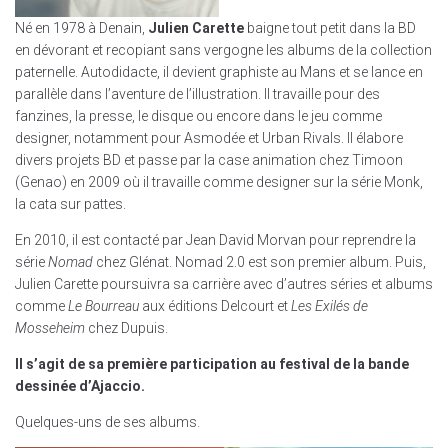
Né en 1978 à Denain,
Julien Carette
baigne tout petit dans la BD
en dévorant et recopiant sans vergogne les albums de la collection
paternelle. Autodidacte, il devient graphiste au Mans et se lance en
parallèle dans l’aventure de l’illustration. Il travaille pour des
fanzines, la presse, le disque ou encore dans le jeu comme
designer, notamment pour Asmodée et Urban Rivals. Il élabore
divers projets BD et passe par la case animation chez Timoon
(Genao) en 2009 où il travaille comme designer sur la série Monk,
la cata sur pattes.
En 2010, il est contacté par Jean David Morvan pour reprendre la
série
Nomad
chez Glénat. Nomad 2.0 est son premier album. Puis,
Julien Carette poursuivra sa carrière avec d’autres séries et albums
comme
Le Bourreau
aux éditions Delcourt et
Les Exilés
de
Mosseheim
chez Dupuis.
Il s’agit de sa première participation au festival de la bande
dessinée d’Ajaccio.
Quelques-uns de ses albums.