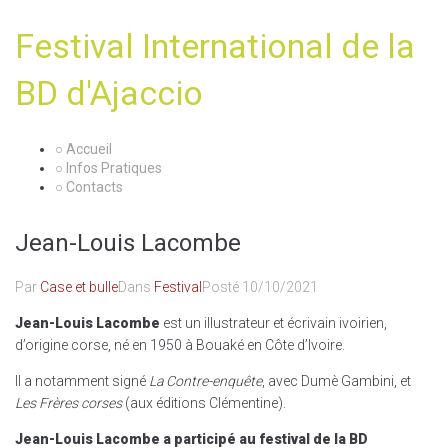
Festival International de la
BD d'Ajaccio
○ Accueil
○ Infos Pratiques
○ Contacts
Jean-Louis Lacombe
Par
Case et bulle
Dans
Festival
Posté
10/10/2021
Jean-Louis Lacombe
est un illustrateur et écrivain ivoirien,
d’origine corse, né en 1950 à Bouaké en Côte d’Ivoire.
Il a notamment signé
La Contre-enquête
, avec Dumè Gambini, et
Les Frères corses
(aux éditions Clémentine).
Jean-Louis Lacombe a participé au festival de la BD