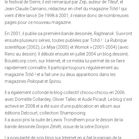
le festival de Sierre, il est remarqué par Zep, auteur de
Titeuf
, et
Jean-Claude Camano, rédacteur en chef du magazine
Tchô
! qui
vient d’être lancé. De 1998 à 2001, il réalise donc de nombreuses
pages pour ce nouveau magazine.
En 2001, il publie sa première bande dessinée,
Raghnarok
. Suivront
ensuite plusieurs séries, toutes publiées par Tchô ! :
La Rubrique
scientifique
(2002),
Le Miya
(2005) et
Womok
» (2001-2004) (avec
Reno au dessin). Il débute ensuite en juillet 2004 un blog dessiné,
Bouletcorp.com, sur Internet, et ce média lui permet de se faire
rapidement connaître. Il participe toujours régulièrement au
magazine
Tchô
! et a fait une ou deux apparitions dans les
magazines
Psikopat
et
Spirou
.
Il a également cofondé le blog collectif chicou-chicou en 2006
avec Domitille Collardey, Olivier Tallec et Aude Picault. Le blog s’est
achevé en 2008 et a été suivi d’une publication en album aux
éditions Delcourt, collection Shampooing.
Il a aussi pris la suite de Lewis Trondheim pour le dessin de la
bande dessinée
Donjon Zénith,
issue de la série Donjon.
La popularité de son blog sur Internet en a fait le parrain de la