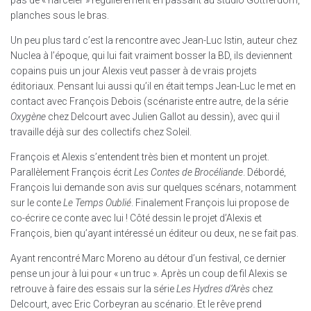
pas de « harceler » régulièrement en passant au studio Gottferdom,
planches sous le bras.
Un peu plus tard c’est la rencontre avec Jean-Luc Istin, auteur chez
Nuclea à l’époque, qui lui fait vraiment bosser la BD, ils deviennent
copains puis un jour Alexis veut passer à de vrais projets
éditoriaux. Pensant lui aussi qu’il en était temps Jean-Luc le met en
contact avec François Debois (scénariste entre autre, de la série
Oxygène
chez Delcourt avec Julien Gallot au dessin), avec qui il
travaille déjà sur des collectifs chez Soleil.
François et Alexis s’entendent très bien et montent un projet.
Parallèlement François écrit
Les Contes de Brocéliande
. Débordé,
François lui demande son avis sur quelques scénars, notamment
sur le conte
Le Temps Oublié
. Finalement François lui propose de
co-écrire ce conte avec lui ! Côté dessin le projet d’Alexis et
François, bien qu’ayant intéressé un éditeur ou deux, ne se fait pas.
Ayant rencontré Marc Moreno au détour d’un festival, ce dernier
pense un jour à lui pour « un truc ». Après un coup de fil Alexis se
retrouve à faire des essais sur la série
Les Hydres d’Arès
chez
Delcourt, avec Eric Corbeyran au scénario. Et le rêve prend