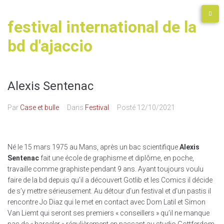
festival international de la
bd d'ajaccio
Alexis Sentenac
Par
Case et bulle
Dans
Festival
Posté
12/10/2021
Né le 15 mars 1975 au Mans, après un bac scientifique
Alexis
Sentenac
fait une école de graphisme et diplôme, en poche,
travaille comme graphiste pendant 9 ans. Ayant toujours voulu
faire de la bd depuis qu’il a découvert Gotlib et les Comics il décide
de s’y mettre sérieusement. Au détour d’un festival et d’un pastis il
rencontre Jo Diaz qui le met en contact avec Dom Latil et Simon
Van Liemt qui seront ses premiers « conseillers » qu’il ne manque