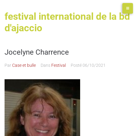
festival international de la bd
d'ajaccio
Jocelyne Charrence
Par
Case et bulle
Dans
Festival
Posté
06/10/2021