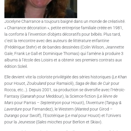
Jocelyne Charrance a toujours baigné dans un monde de créativité.
« Charrance décoration », petite entreprise familiale créée en 1981,
la conforte à l’invention d’objets décoratifs pour bébés. Plus tard,
c’est la rencontre avec des auteurs de littérature enfantine
(Frédérique Stehr) et de bandes dessinées (Colin Wilson, Jeannette
Gale, Frank Le Gall et Dominique Thomas) qui l’amène à produire 3
albums à l’école des Loisirs et a obtenir ses premiers contrats aux
édition Soleil.
Elle devient vite la coloriste privilégiée des séries historiques (
Le Khan
pour Houot,
Zoulouland
pour Ramaioli),
Saga de Bas de Cuir
pour
Rocca, etc…). Depuis 2001, sa production se diversifie avec l’Héroïc-
Fantasy (
Ganarah
pour Meddour), la Science-fiction (
Le lièvre de
Mars
pour Parras –
Septentryon
pour Houot), l’Aventure (
Tanguy &
Laverdure
pour Fernandez), le Western (
Wanted
pour Girod –
Durango
pour Swolf), l’Esotérique (
Le mal
pour Houot) et l’Univers
pour la Jeunesse (
Sales mioches
pour Berlion et Skiav).