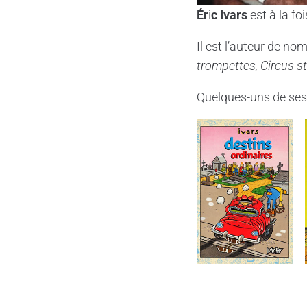
Ér
i
c Ivars
est à la fo
Il est l’auteur de n
trompettes, Circus s
Quelques-uns de ses