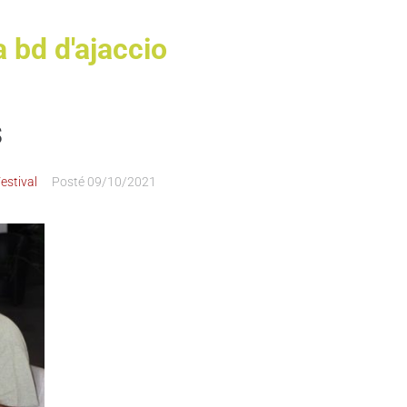
a bd d'ajaccio
s
estival
Posté
09/10/2021